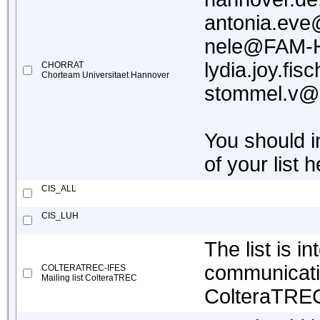
antonia.e
nele@FAM-
lydia.joy.fi
CHORRAT
Chorteam Universitaet Hannover
stommel.v@
You should in
of your list 
CIS_ALL
CIS_LUH
The list is i
communicatio
COLTERATREC-IFES
Mailing list ColteraTREC
ColteraTRE