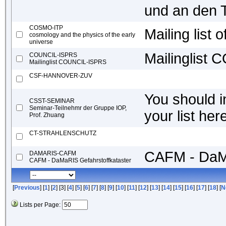
und an den T
COSMO-ITP
Mailing list
cosmology and the physics of the early
universe
Mailinglist
COUNCIL-ISPRS
Mailinglist COUNCIL-ISPRS
CSF-HANNOVER-ZUV
You should in
CSST-SEMINAR
Seminar-Teilnehmr der Gruppe IOP,
your list her
Prof. Zhuang
CT-STRAHLENSCHUTZ
CAFM - DaMa
DAMARIS-CAFM
CAFM - DaMaRIS Gefahrstoffkataster
[
Previous
] [
1
] [
2
] [3] [
4
] [
5
] [
6
] [
7
] [
8
] [
9
] [
10
] [
11
] [
12
] [
13
] [
14
] [
15
] [
16
] [
17
] [
18
] [
N
Lists per Page: