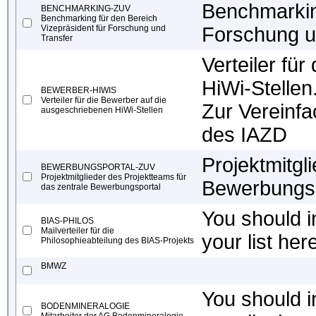
Benchmarking
BENCHMARKING-ZUV
Benchmarking für den Bereich
Vizepräsident für Forschung und
Forschung u
Transfer
Verteiler fü
HiWi-Stellen
BEWERBER-HIWIS
Verteiler für die Bewerber auf die
Zur Vereinfa
ausgeschriebenen HiWi-Stellen
des IAZD
Projektmitgl
BEWERBUNGSPORTAL-ZUV
Projektmitglieder des Projektteams für
Bewerbungsp
das zentrale Bewerbungsportal
You should in
BIAS-PHILOS
Mailverteiler für die
your list her
Philosophieabteilung des BIAS-Projekts
BMWZ
You should in
BODENMINERALOGIE