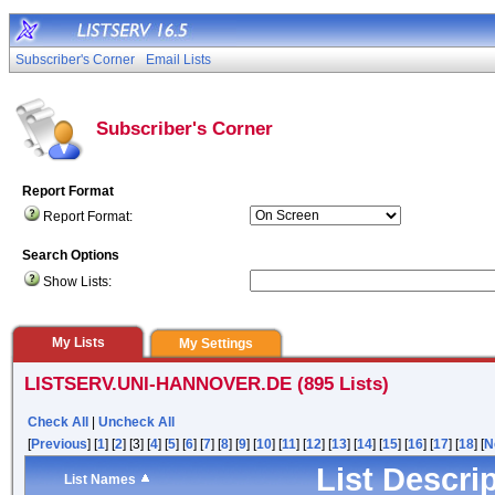
Subscriber's Corner
Email Lists
Subscriber's Corner
Report Format
Report Format:
Search Options
Show Lists:
My Lists
My Settings
LISTSERV.UNI-HANNOVER.DE (895 Lists)
Check All
|
Uncheck All
[
Previous
] [
1
] [
2
] [3] [
4
] [
5
] [
6
] [
7
] [
8
] [
9
] [
10
] [
11
] [
12
] [
13
] [
14
] [
15
] [
16
] [
17
] [
18
] [
N
List Descri
List Names