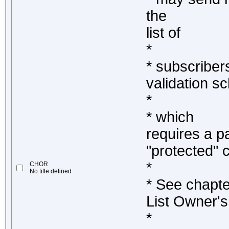
the
list of
*
* subscriber
validation 
*
* which
requires a p
"protected"
*
CHOR
No title defined
* See chapte
List Owner's
*