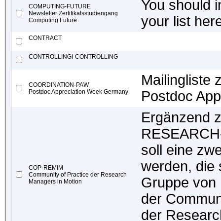
You should in
COMPUTING-FUTURE
Newsletter Zertifikatsstudiengang
your list her
Computing Future
CONTRACT
CONTROLLINGI-CONTROLLING
Mailingliste
COORDINATION-PAW
Postdoc Appreciation Week Germany
Postdoc App
Ergänzend zu
RESEARCH
soll eine zw
werden, die s
COP-REMIM
Community of Practice der Research
Gruppe von 
Managers in Motion
der Communi
der Research