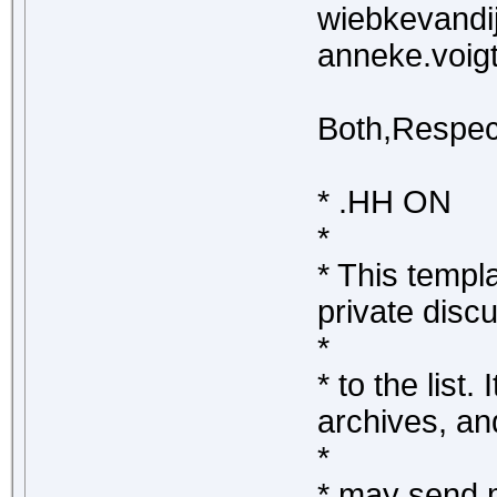
wiebkevan
anneke.voi
Both,Respec
* .HH ON
*
* This templ
private discu
*
* to the list.
archives, an
*
* may send m