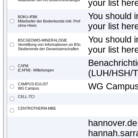
Mitarbeiter der AG Bodenmineralogie
your list her
You should in
BOKU-IFBK
Mitarbeiter der Bodenkunde inkl. Prof
your list her
ohne Hiwis
You should in
BSCGEOWIS-MINERALOGIE
Vermittlung von Informationen an BSc.
your list her
Studierende der Geowissenschaften
Benachricht
CAFM
[CAFM] - Mitteilungen
(LUH/HSH/T
WG Campu
CAMPUS-EULIST
WG Campus
CELL-TCI
CENTROTHERM-MBE
hannover.de
hannah.sarr