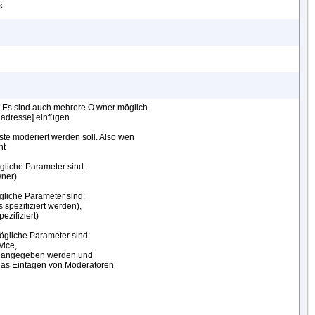
k
. Es sind auch mehrere O wner möglich.
ladresse] einfügen
Liste moderiert werden soll. Also wen
ht
gliche Parameter sind:
wner)
liche Parameter sind:
s spezifiziert werden),
ezifiziert)
gliche Parameter sind:
vice,
er angegeben werden und
h das Eintagen von Moderatoren