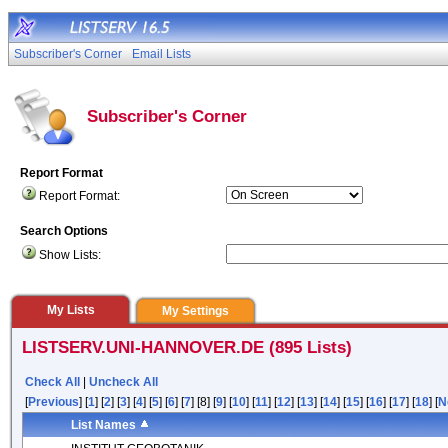
Subscriber's Corner
Email Lists
Subscriber's Corner
Report Format
Report Format:
Search Options
Show Lists:
My Lists
My Settings
LISTSERV.UNI-HANNOVER.DE (895 Lists)
Check All
|
Uncheck All
[
Previous
] [
1
] [
2
] [
3
] [
4
] [
5
] [
6
] [
7
] [8] [
9
] [
10
] [
11
] [
12
] [
13
] [
14
] [
15
] [
16
] [
17
] [
18
] [
N
List Names