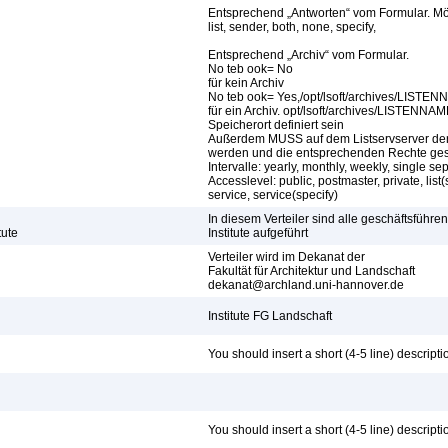
Entsprechend „Antworten“ vom Formular. Mö
list, sender, both, none, specify,
Entsprechend „Archiv“ vom Formular.
No teb ook= No
für kein Archiv
No teb ook= Yes,/opt/lsoft/archives/LISTENN
für ein Archiv. opt/lsoft/archives/LISTENNA
Speicherort definiert sein
Außerdem MUSS auf dem Listservserver der 
werden und die entsprechenden Rechte ges
Intervalle: yearly, monthly, weekly, single se
Accesslevel: public, postmaster, private, list
service, service(specify)
In diesem Verteiler sind alle geschäftsführ
tute
Institute aufgeführt
Verteiler wird im Dekanat der
Fakultät für Architektur und Landschaft
dekanat@archland.uni-hannover.de
Institute FG Landschaft
You should insert a short (4-5 line) descriptio
You should insert a short (4-5 line) descriptio