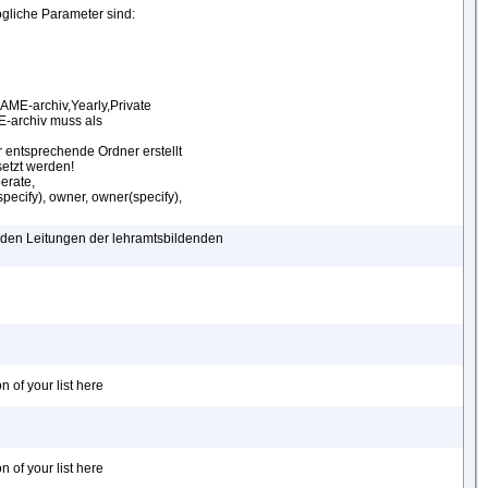
gliche Parameter sind:
AME-archiv,Yearly,Private
ME-archiv muss als
entsprechende Ordner erstellt
etzt werden!
perate,
(specify), owner, owner(specify),
enden Leitungen der lehramtsbildenden
n of your list here
n of your list here