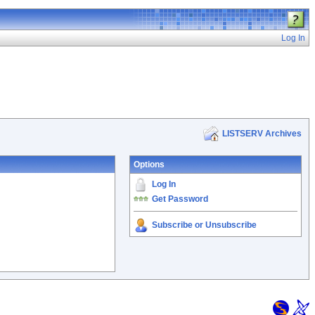
Log In
LISTSERV Archives
Options
Log In
Get Password
Subscribe or Unsubscribe