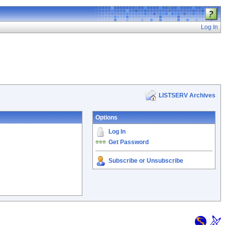
Log In
LISTSERV Archives
Options
Log In
Get Password
Subscribe or Unsubscribe