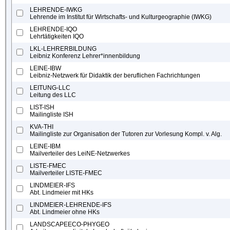
LEHRENDE-IWKG
Lehrende im Institut für Wirtschafts- und Kulturgeographie (IWKG)
LEHRENDE-IQO
Lehrtätigkeiten IQO
LKL-LEHRERBILDUNG
Leibniz Konferenz Lehrer*innenbildung
LEINE-IBW
Leibniz-Netzwerk für Didaktik der beruflichen Fachrichtungen
LEITUNG-LLC
Leitung des LLC
LIST-ISH
Mailingliste ISH
KVA-THI
Mailingliste zur Organisation der Tutoren zur Vorlesung Kompl. v. Alg.
LEINE-IBM
Mailverteiler des LeiNE-Netzwerkes
LISTE-FMEC
Mailverteiler LISTE-FMEC
LINDMEIER-IFS
Abt. Lindmeier mit HKs
LINDMEIER-LEHRENDE-IFS
Abt. Lindmeier ohne HKs
LANDSCAPEECO-PHYGEO