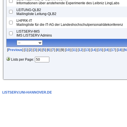
Informationen über anstehende Experimente des Leibniz LingLabs
LEITUNG-QLB2
Mailingliste Leitung-QLB2
LHPRK-IT
Mailingliste für die IT-AG der Landeshochschulpersonalrätekonferenz
LISTSERV-IMS
IMS LISTSERV Admins
[
Previous
] [
1
] [
2
] [
3
] [
4
] [
5
] [
6
] [
7
] [
8
] [9] [
10
] [
11
] [
12
] [
13
] [
14
] [
15
] [
16
] [
17
] [
18
] [
N
Lists per Page:
LISTSERV.UNI-HANNOVER.DE