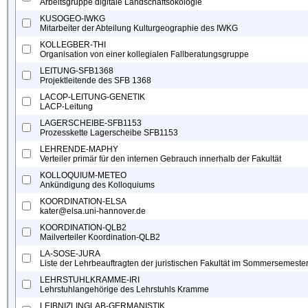
Arbeitsgruppe digitale Landschaftsökologie
KUSOGEO-IWKG
Mitarbeiter der Abteilung Kulturgeographie des IWKG
KOLLEGBER-THI
Organisation von einer kollegialen Fallberatungsgruppe
LEITUNG-SFB1368
Projektleitende des SFB 1368
LACOP-LEITUNG-GENETIK
LACP-Leitung
LAGERSCHEIBE-SFB1153
Prozesskette Lagerscheibe SFB1153
LEHRENDE-MAPHY
Verteiler primär für den internen Gebrauch innerhalb der Fakultät
KOLLOQUIUM-METEO
Ankündigung des Kolloquiums
KOORDINATION-ELSA
kater@elsa.uni-hannover.de
KOORDINATION-QLB2
Mailverteiler Koordination-QLB2
LA-SOSE-JURA
Liste der Lehrbeauftragten der juristischen Fakultät im Sommersemeste
LEHRSTUHLKRAMME-IRI
Lehrstuhlangehörige des Lehrstuhls Kramme
LEIBNIZLINGLAB-GERMANISTIK