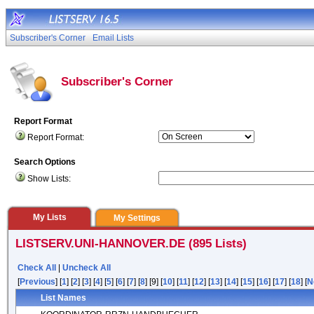
Subscriber's Corner
Email Lists
Subscriber's Corner
Report Format
Report Format:
Search Options
Show Lists:
My Lists
My Settings
LISTSERV.UNI-HANNOVER.DE (895 Lists)
Check All
|
Uncheck All
[
Previous
] [
1
] [
2
] [
3
] [
4
] [
5
] [
6
] [
7
] [
8
] [9] [
10
] [
11
] [
12
] [
13
] [
14
] [
15
] [
16
] [
17
] [
18
] [
N
List Names