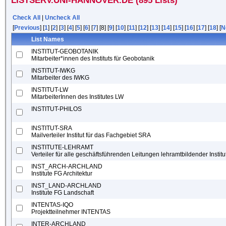
LISTSERV.UNI-HANNOVER.DE (895 Lists)
Check All
|
Uncheck All
[
Previous
] [
1
] [
2
] [
3
] [
4
] [
5
] [
6
] [
7
] [8] [
9
] [
10
] [
11
] [
12
] [
13
] [
14
] [
15
] [
16
] [
17
] [
18
] [
N
List Names
INSTITUT-GEOBOTANIK
Mitarbeiter*innen des Instituts für Geobotanik
INSTITUT-IWKG
Mitarbeiter des IWKG
INSTITUT-LW
MitarbeiterInnen des Institutes LW
INSTITUT-PHILOS
INSTITUT-SRA
Mailverteiler Institut für das Fachgebiet SRA
INSTITUTE-LEHRAMT
Verteiler für alle geschäftsführenden Leitungen lehramtbildender Institu
INST_ARCH-ARCHLAND
Institute FG Architektur
INST_LAND-ARCHLAND
Institute FG Landschaft
INTENTAS-IQO
Projektteilnehmer INTENTAS
INTER-ARCHLAND