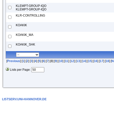
KLEMPT-GROUP-IQO
KLEMPT-GROUP-IQO
KLR-CONTROLLING
KOAKIK
KOAKIK_MA
KOAKIK_SHK
[
Previous
] [
1
] [
2
] [
3
] [
4
] [
5
] [
6
] [
7
] [8] [
9
] [
10
] [
11
] [
12
] [
13
] [
14
] [
15
] [
16
] [
17
] [
18
] [
N
Lists per Page:
LISTSERV.UNI-HANNOVER.DE