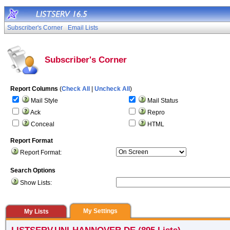
Subscriber's Corner
Email Lists
Subscriber's Corner
Report Columns
(
Check All
|
Uncheck All
)
Mail Style
Mail Status
Ack
Repro
Conceal
HTML
Report Format
Report Format:
Search Options
Show Lists:
My Settings
My Lists