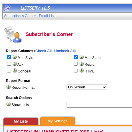
Subscriber's Corner
Email Lists
Subscriber's Corner
Report Columns
(
Check All
|
Uncheck All
)
Mail Style
Mail Status
Ack
Repro
Conceal
HTML
Report Format
Report Format:
Search Options
Show Lists:
My Settings
My Lists