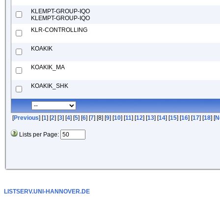
KLEMPT-GROUP-IQO
KLEMPT-GROUP-IQO
KLR-CONTROLLING
KOAKIK
KOAKIK_MA
KOAKIK_SHK
[
Previous
] [
1
] [
2
] [
3
] [
4
] [
5
] [
6
] [
7
] [8] [
9
] [
10
] [
11
] [
12
] [
13
] [
14
] [
15
] [
16
] [
17
] [
18
] [
N
Lists per Page:
LISTSERV.UNI-HANNOVER.DE