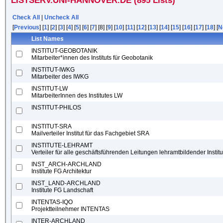
LISTSERV.UNI-HANNOVER.DE (895 Lists)
Check All
|
Uncheck All
[
Previous
] [
1
] [
2
] [
3
] [
4
] [
5
] [
6
] [
7
] [8] [
9
] [
10
] [
11
] [
12
] [
13
] [
14
] [
15
] [
16
] [
17
] [
18
] [
N
List Names
INSTITUT-GEOBOTANIK
Mitarbeiter*innen des Instituts für Geobotanik
INSTITUT-IWKG
Mitarbeiter des IWKG
INSTITUT-LW
MitarbeiterInnen des Institutes LW
INSTITUT-PHILOS
INSTITUT-SRA
Mailverteiler Institut für das Fachgebiet SRA
INSTITUTE-LEHRAMT
Verteiler für alle geschäftsführenden Leitungen lehramtbildender Institu
INST_ARCH-ARCHLAND
Institute FG Architektur
INST_LAND-ARCHLAND
Institute FG Landschaft
INTENTAS-IQO
Projektteilnehmer INTENTAS
INTER-ARCHLAND