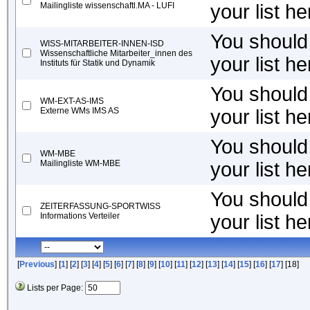
Mailingliste wissenschaftl.MA - LUFI
your list he
You should 
WISS-MITARBEITER-INNEN-ISD
Wissenschaftliche Mitarbeiter_innen des
your list he
Instituts für Statik und Dynamik
You should 
WM-EXT-AS-IMS
Externe WMs IMS AS
your list he
You should 
WM-MBE
Mailingliste WM-MBE
your list he
You should 
ZEITERFASSUNG-SPORTWISS
Informations Verteiler
your list he
[
Previous
] [
1
] [
2
] [
3
] [
4
] [
5
] [
6
] [
7
] [
8
] [
9
] [
10
] [
11
] [
12
] [
13
] [
14
] [
15
] [
16
] [
17
] [18]
Lists per Page: