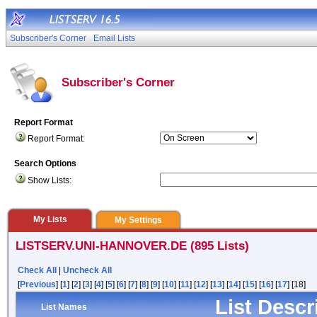
Subscriber's Corner
Email Lists
Subscriber's Corner
Report Format
Report Format:
Search Options
Show Lists:
My Lists
My Settings
LISTSERV.UNI-HANNOVER.DE (895 Lists)
Check All
|
Uncheck All
[
Previous
] [
1
] [
2
] [
3
] [
4
] [
5
] [
6
] [
7
] [
8
] [
9
] [
10
] [
11
] [
12
] [
13
] [
14
] [
15
] [
16
] [
17
] [18]
List Descr
List Names