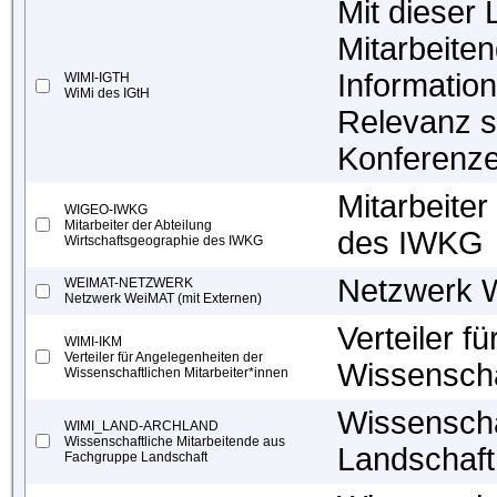
Mit dieser 
Mitarbeite
Information
WIMI-IGTH
WiMi des IGtH
Relevanz s
Konferenze
Mitarbeiter
WIGEO-IWKG
Mitarbeiter der Abteilung
des IWKG
Wirtschaftsgeographie des IWKG
Netzwerk W
WEIMAT-NETZWERK
Netzwerk WeiMAT (mit Externen)
Verteiler f
WIMI-IKM
Verteiler für Angelegenheiten der
Wissenscha
Wissenschaftlichen Mitarbeiter*innen
Wissenscha
WIMI_LAND-ARCHLAND
Wissenschaftliche Mitarbeitende aus
Landschaft
Fachgruppe Landschaft