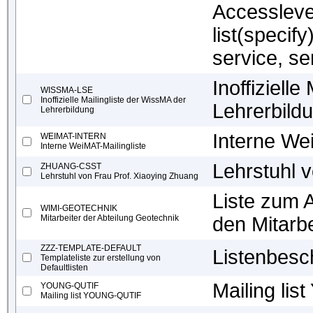
Accesslevel
list(specif
service, se
Inoffiziell
WISSMA-LSE
Inoffizielle Mailingliste der WissMA der
Lehrerbild
Lehrerbildung
Interne We
WEIMAT-INTERN
Interne WeiMAT-Mailingliste
Lehrstuhl 
ZHUANG-CSST
Lehrstuhl von Frau Prof. Xiaoying Zhuang
Liste zum 
WIMI-GEOTECHNIK
Mitarbeiter der Abteilung Geotechnik
den Mitarb
ZZZ-TEMPLATE-DEFAULT
Listenbesc
Templateliste zur erstellung von
Defaultlisten
Mailing li
YOUNG-QUTIF
Mailing list YOUNG-QUTIF