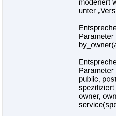
moderiert 
unter „Ver
Entspreche
Parameter 
by_owner(a
Entspreche
Parameter 
public, pos
spezifizier
owner, owne
service(spez