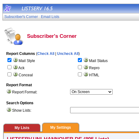
Subscriber's Corner
Email Lists
Subscriber's Corner
Report Columns
(
Check All
|
Uncheck All
)
Mail Style
Mail Status
Ack
Repro
Conceal
HTML
Report Format
Report Format:
Search Options
Show Lists:
My Settings
My Lists