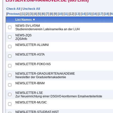
LISTSERV.UNI-HANNOVER.DE (895 Lists)
Check All
|
Uncheck All
[
Previous
] [
1
] [
2
] [
3
] [
4
] [
5
] [
6
] [
7
] [
8
] [
9
] [
10
] [
11
] [12] [
13
] [
14
] [
15
] [
16
] [
17
] [
18
] [
N
List Names
NEWS-SV-LATAM
Studierendenverein Lateinamerika an der LUH
NEWS-ZQS
ZQS/Info
NEWSLETTER-ALUMNI
NEWSLETTER-ASTA
NEWSLETTER-FOKO-NS
NEWSLETTER-GRADUIERTENAKADEMIE
Newsletter der Graduiertenakademie
NEWSLETTER-IBNM
NEWSLETTER-LSE
Zur Neueinrichtung einer DSGVO-konformen Emailverteilerliste
NEWSLETTER-MUSIC
NEWSLETTER-STUDRAT-HIST