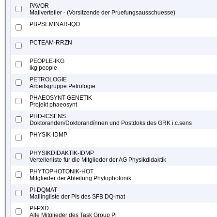
PAVOR
Mailverteiler - (Vorsitzende der Pruefungsausschuesse)
PBPSEMINAR-IQO
PCTEAM-RRZN
PEOPLE-IKG
ikg people
PETROLOGIE
Arbeitsgruppe Petrologie
PHAEOSYNT-GENETIK
Projekt phaeosynt
PHD-ICSENS
Doktoranden/Doktorandínnen und Postdoks des GRK i.c.sens
PHYSIK-IDMP
PHYSIKDIDAKTIK-IDMP
Verteilerliste für die Mitglieder der AG Physikdidaktik
PHYTOPHOTONIK-HOT
Mitglieder der Abteilung Phytophotonik
PI-DQMAT
Mailingliste der PIs des SFB DQ-mat
PI-PXD
Alle Mitglieder des Task Group Pi