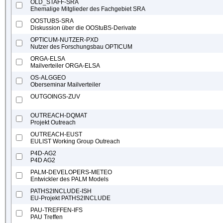
OLD_STAFF-SRA
Ehemalige Mitglieder des Fachgebiet SRA
OOSTUBS-SRA
Diskussion über die OOStuBS-Derivate
OPTICUM-NUTZER-PXD
Nutzer des Forschungsbau OPTICUM
ORGA-ELSA
Mailverteiler ORGA-ELSA
OS-ALGGEO
Oberseminar Mailverteiler
OUTGOINGS-ZUV
OUTREACH-DQMAT
Projekt Outreach
OUTREACH-EUST
EULIST Working Group Outreach
P4D-AG2
P4D AG2
PALM-DEVELOPERS-METEO
Entwickler des PALM Models
PATHS2INCLUDE-ISH
EU-Projekt PATHS2INCLUDE
PAU-TREFFEN-IFS
PAU Treffen