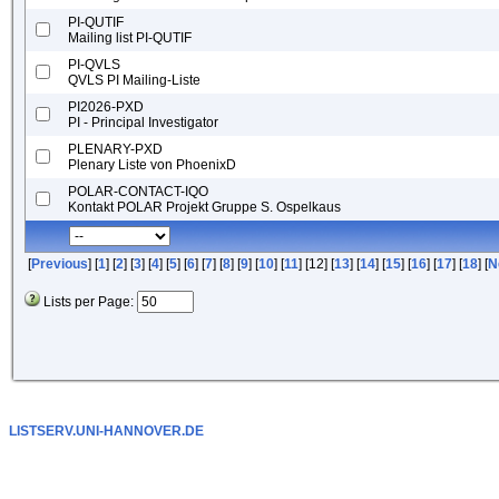
PI-QUTIF
Mailing list PI-QUTIF
PI-QVLS
QVLS PI Mailing-Liste
PI2026-PXD
PI - Principal Investigator
PLENARY-PXD
Plenary Liste von PhoenixD
POLAR-CONTACT-IQO
Kontakt POLAR Projekt Gruppe S. Ospelkaus
[
Previous
] [
1
] [
2
] [
3
] [
4
] [
5
] [
6
] [
7
] [
8
] [
9
] [
10
] [
11
] [12] [
13
] [
14
] [
15
] [
16
] [
17
] [
18
] [
N
Lists per Page:
LISTSERV.UNI-HANNOVER.DE