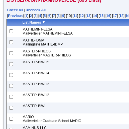
LISTSERV.UNI-HANNOVER.DE (895 Lists)
Check All
|
Uncheck All
[
Previous
] [
1
] [
2
] [
3
] [
4
] [
5
] [
6
] [
7
] [
8
] [
9
] [10] [
11
] [
12
] [
13
] [
14
] [
15
] [
16
] [
17
] [
18
] [
N
List Names
MATHEMINT-ELSA
Mailverteiler MATHEMINT-ELSA
MATHE-IDMP
Mailingliste MATHE-IDMP
MASTER-PHILOS
Mailverteiler MASTER-PHILOS
MASTER-BIWI15
MASTER-BIWI14
MASTER-BIWI13
MASTER-BIWI12
MASTER-BIWI
MARIO
Mailverteiler Graduate School MARIO
MAMINUS-LLC