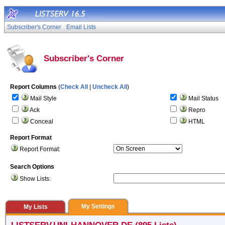
Subscriber's Corner
Email Lists
Subscriber's Corner
Report Columns
(
Check All
|
Uncheck All
)
Mail Style
Mail Status
Ack
Repro
Conceal
HTML
Report Format
Report Format:
Search Options
Show Lists:
My Settings
My Lists