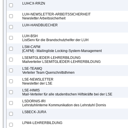
LUHCX-RRZN
LUH-NEWSLETTER-ARBEITSSICHERHEIT
Newsletter Arbeitssicherheit
LUH-HANDBUECHER
LUH-BSH
ListServ für die Brandschutzhelfer der LUH
LSM-CAFM
[CAFM] - Mailingliste Locking-System-Management
LSEMITGLIEDER-LEHRERBILDUNG
Mailverteiler LSEMITGLIEDER-LEHRERBILDUNG
LSE-TEAMQ
Verteiler Team Querschnittsthmen
LSE-NEWSLETTER
Newsletter der LSE
LSE-HIWIS
Mail-Verteiler für alle studentischen Hilfskräfte bei der LSE
LSDORNIS-IRI
Lehrstuhlinterne Kommunikation des Lehrstuhl Dornis
LSBECK-JURA
LPM4-LEHRERBILDUNG