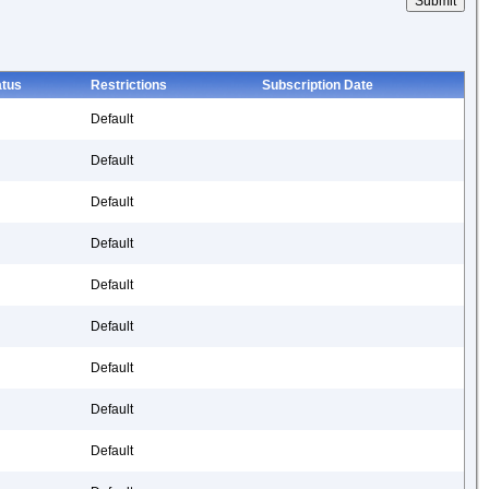
atus
Restrictions
Subscription Date
Default
Default
Default
Default
Default
Default
Default
Default
Default