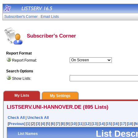
Subscriber's Corner
Email Lists
Subscriber's Corner
Report Format
Report Format:
Search Options
Show Lists:
My Lists
My Settings
LISTSERV.UNI-HANNOVER.DE (895 Lists)
Check All
|
Uncheck All
[
Previous
] [
1
] [2] [
3
] [
4
] [
5
] [
6
] [
7
] [
8
] [
9
] [
10
] [
11
] [
12
] [
13
] [
14
] [
15
] [
16
] [
17
] [
18
] [
N
List Desc
List Names