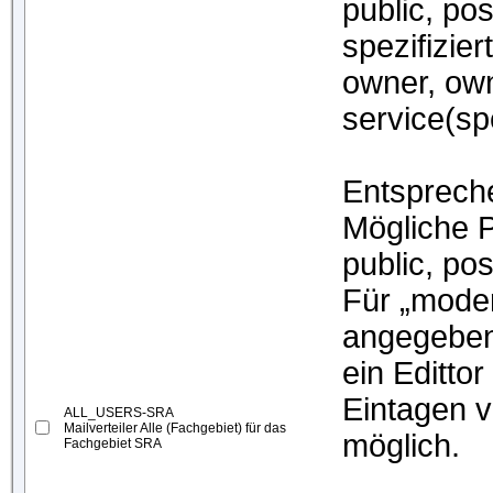
public, po
spezifizier
owner, owne
service(spe
Entsprech
Mögliche P
public, pos
Für „moder
angegeben
ein Editto
Eintagen 
ALL_USERS-SRA
Mailverteiler Alle (Fachgebiet) für das
möglich.
Fachgebiet SRA