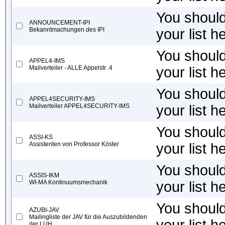
You should 
ANNOUNCEMENT-IPI
Bekanntmachungen des IPI
your list h
You should 
APPEL4-IMS
Mailverteiler - ALLE Appelstr .4
your list h
You should 
APPEL4SECURITY-IMS
Mailverteiler APPEL4SECURITY-IMS
your list h
You should 
ASSI-KS
Assistenten von Professor Köster
your list h
You should 
ASSIS-IKM
WI-MA Kontinuumsmechanik
your list h
You should 
AZUBI-JAV
Mailingliste der JAV für die Auszubildenden
der LUH