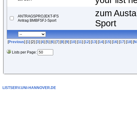
your list h
zum Austa
ANTRAGSPROJEKT-IFS
Antrag BMBFSFJ-Sport
Sport
[
Previous
] [
1
] [2] [
3
] [
4
] [
5
] [
6
] [
7
] [
8
] [
9
] [
10
] [
11
] [
12
] [
13
] [
14
] [
15
] [
16
] [
17
] [
18
] [
N
Lists per Page:
LISTSERV.UNI-HANNOVER.DE