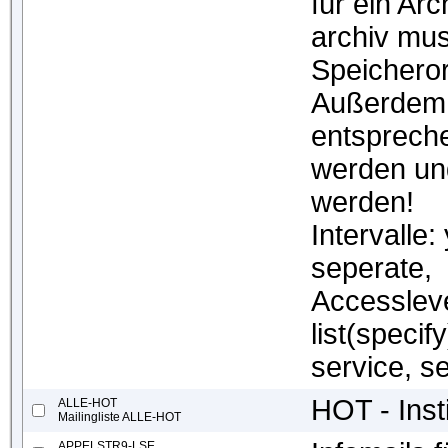
für ein Ar
archiv mus
Speicherort
Außerdem 
entspreche
werden un
werden!
Intervalle:
seperate,
Accessleve
list(specif
service, s
HOT - Insti
ALLE-HOT
Mailingliste ALLE-HOT
APPELSTR9-LSE