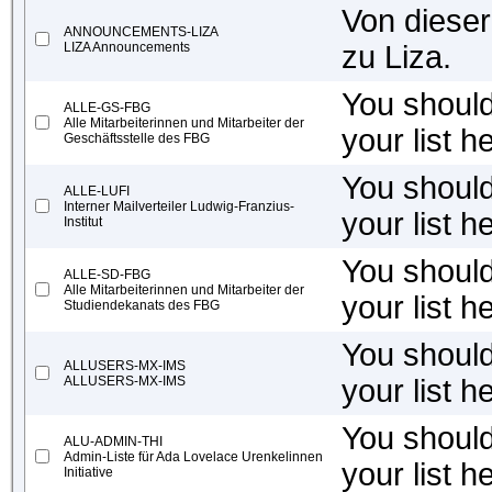
Von dieser
ANNOUNCEMENTS-LIZA
LIZA Announcements
zu Liza.
You should 
ALLE-GS-FBG
Alle Mitarbeiterinnen und Mitarbeiter der
your list h
Geschäftsstelle des FBG
You should 
ALLE-LUFI
Interner Mailverteiler Ludwig-Franzius-
your list h
Institut
You should 
ALLE-SD-FBG
Alle Mitarbeiterinnen und Mitarbeiter der
your list h
Studiendekanats des FBG
You should 
ALLUSERS-MX-IMS
ALLUSERS-MX-IMS
your list h
You should 
ALU-ADMIN-THI
Admin-Liste für Ada Lovelace Urenkelinnen
your list h
Initiative