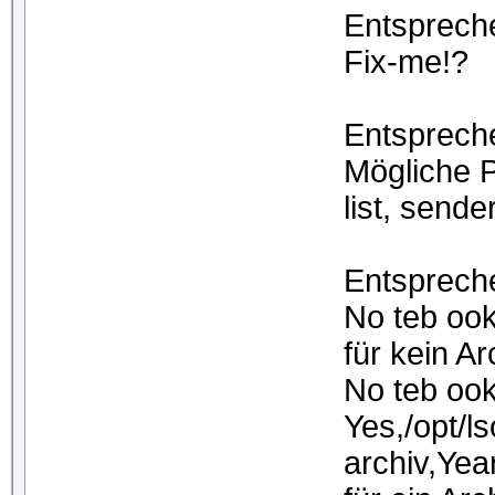
Entsprech
Fix-me!?
Entsprech
Mögliche P
list, sende
Entsprech
No teb oo
für kein Ar
No teb oo
Yes,/opt/
archiv,Year