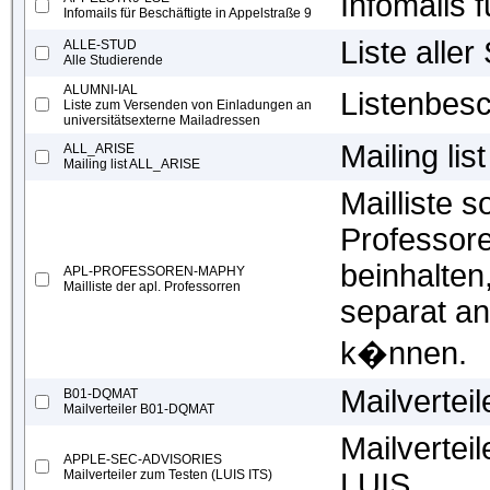
Infomails 
Infomails für Beschäftigte in Appelstraße 9
Liste alle
ALLE-STUD
Alle Studierende
ALUMNI-IAL
Listenbes
Liste zum Versenden von Einladungen an
universitätsexterne Mailadressen
Mailing li
ALL_ARISE
Mailing list ALL_ARISE
Mailliste s
Professor
beinhalten
APL-PROFESSOREN-MAPHY
Mailliste der apl. Professorren
separat a
k�nnen.
Mailverte
B01-DQMAT
Mailverteiler B01-DQMAT
Mailvertei
APPLE-SEC-ADVISORIES
Mailverteiler zum Testen (LUIS ITS)
LUIS.