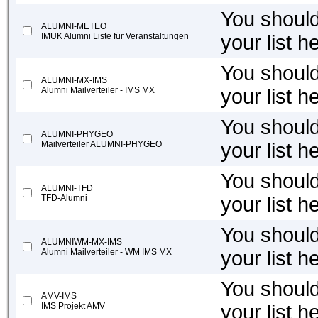
You should 
ALUMNI-METEO
IMUK Alumni Liste für Veranstaltungen
your list h
You should 
ALUMNI-MX-IMS
Alumni Mailverteiler - IMS MX
your list h
You should 
ALUMNI-PHYGEO
Mailverteiler ALUMNI-PHYGEO
your list h
You should 
ALUMNI-TFD
TFD-Alumni
your list h
You should 
ALUMNIWM-MX-IMS
Alumni Mailverteiler - WM IMS MX
your list h
You should 
AMV-IMS
IMS Projekt AMV
your list h