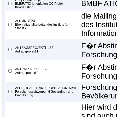
ATIQ-COORD-IQO
BMBF ATIQ
BMBF ATIQ Ionenfallen-QC Projekt
Koordination
die Mailin
ALUMNI-STAT
des Institu
Ehemalige Mitarbeiter des Instituts für
Statistik
Informatio
F�r Absti
ANTRAGSPROJEKT1-LSE
Antragsprojekt 1
Forschun
F�r Absti
ANTRAGSPROJEKT2-LSE
Antragsprojekt 2
Forschun
Forschung
ALLE_HEALTH_AND_POPULATION-WIWI
Forschungsschwerpunkt Gesundheit und
Bevölkeru
Bevölkerung
Hier wird 
sind auch